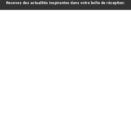
Recevez des actualités inspirantes dans votre boîte de réception:
Votre adresse e-mail
En vous inscrivant, vous acceptez de recevoir des e-mails.
Contactez-nous
Creaholic SA
Case Postale 333
Rue Centrale 115
2501 Biel/Bienne
Suisse
T +41 32 366 64 44
FAQ - Frequently Asked Questions
Creaholic faites quoi ?