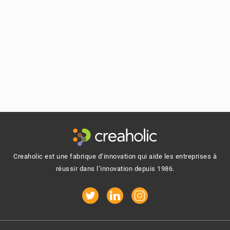
Footer
Creaholic est une fabrique d’innovation qui aide les entreprises à
réussir dans l’innovation depuis 1986.