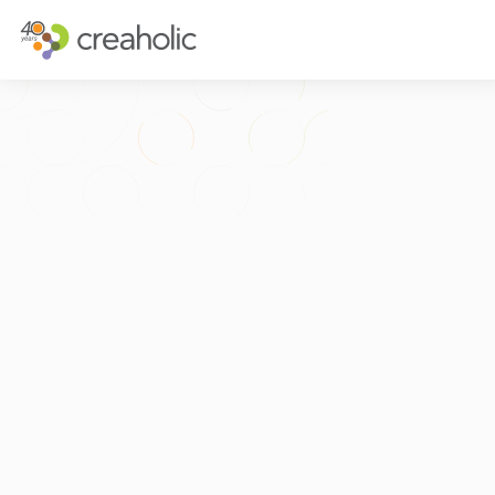
INNOVATION?
STRATÉGIQU
RELEVANCE
STRATÉGIE D
CHANGE
FUTURE THIN
FUTURE PROOFING
L’EXPÉRIENCE
CULTURE