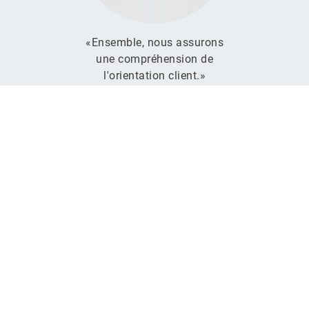
«Ensemble, nous assurons
une compréhension de
l'orientation client.»
Christoph Frei
Inspirateur centré sur le client
Nous
aimerions
faire
connaissance
avec
vous
Si vous souhaitez vous lancer dans le CEM ou
améliorer votre approche, prenez contact avec nous en
remplissant ce formulaire. Nous vous répondrons dans
les meilleurs délais.