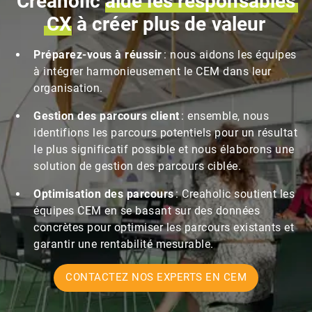
Creaholic
aide
les
responsables
CX
à créer plus de valeur
Préparez-vous à réussir
: nous aidons les équipes
à intégrer harmonieusement le CEM dans leur
organisation.
Gestion des parcours client
: ensemble, nous
identifions les parcours potentiels pour un résultat
le plus significatif possible et nous élaborons une
solution de gestion des parcours ciblée.
Optimisation des parcours
: Creaholic soutient les
équipes CEM en se basant sur des données
concrètes pour optimiser les parcours existants et
garantir une rentabilité mesurable.
CONTACTEZ NOS EXPERTS EN CEM