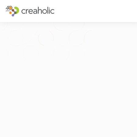
INNOVATION?
STRATÉGIQU
RELEVANCE
STRATÉGIE D
CHANGE
FUTURE THIN
FUTURE PROOFING
L’EXPÉRIENCE
CULTURE