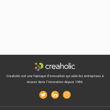
Footer
Creaholic est une fabrique d’innovation qui aide les entreprises à
réussir dans l’innovation depuis 1986.