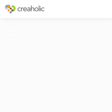
INNOVATION?
STRATÉGIQU
RELEVANCE
STRATÉGIE D
CHANGE
FUTURE THIN
FUTURE PROOFING
L’EXPÉRIENCE
CULTURE