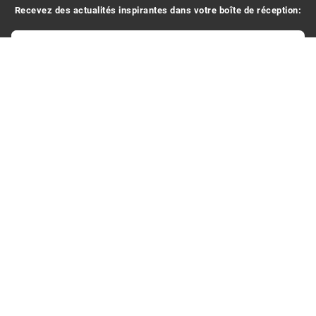
Recevez des actualités inspirantes dans votre boîte de réception:
Votre adresse e-mail
En vous inscrivant, vous acceptez de recevoir des e-mails.
Contactez-nous
Creaholic SA
Case Postale 333
Rue Centrale 115
2501 Biel/Bienne
Suisse
T +41 32 366 64 44
FAQ - Frequently Asked Questions