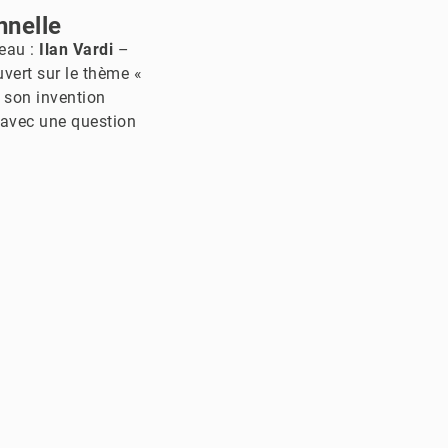
nnelle
seau :
Ilan Vardi
–
uvert sur le thème «
é son invention
é avec une question