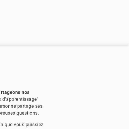
artageons nos
rs d'apprentissage"
personne partage ses
breuses questions.
in que vous puissiez