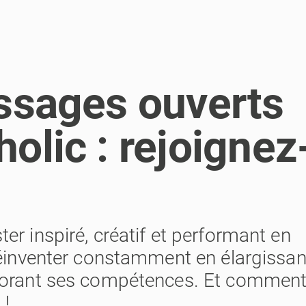
issages ouverts
olic : rejoignez
er inspiré, créatif et performant en
réinventer constamment en élargissan
iorant ses compétences. Et comment
 !