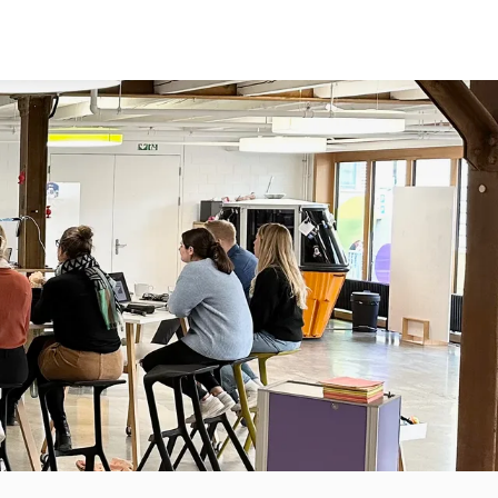
SUJETS
À PROPOS DE NOUS
CONTACTEZ-
DURABILITÉ
ENTREPRISES DÉRIVÉES
MEDTECH
BLOG
DIGITAL
EQUIPE
SKILLS
FAQ
JOBS
NOTRE BASE