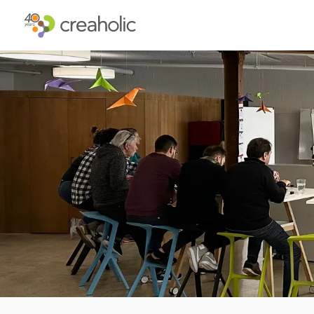
INNOVATION?
STRATÉGIQ
RELEVANCE
STRATÉGIE 
CHANGE
FUTURE TH
FUTURE PROOFING
L’EXPÉRIEN
CULTURE