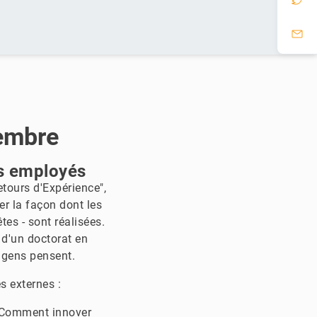
vembre
es employés
etours d'Expérience",
er la façon dont les
es - sont réalisées.
e d'un doctorat en
 gens pensent.
és externes :
 ? Comment innover