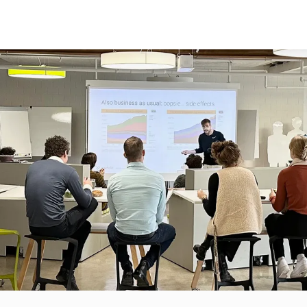
UE
CRÉATIF
TRANSFORMATIF
NOS PROJETS
D’INNOVATION
DÉVELOPPEMENT DE PRODUITS
FORMATION À L'INNOVATION
INKING
DESIGN DE SERVICES
CHECKPOINT DE LA CULTURE
CE CLIENT
NOUVELLES TECHNOLOGIES
FEEDBACK
NOS ESPACES