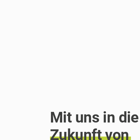
Mit uns in die
Zukunft
von