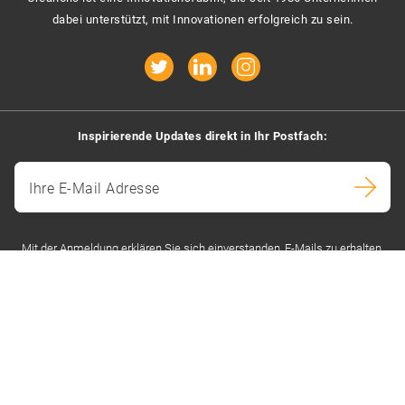
dabei unterstützt, mit Innovationen erfolgreich zu sein.
Inspirierende Updates direkt in Ihr Postfach:
Ihre E-Mail Adresse
Mit der Anmeldung erklären Sie sich einverstanden, E-Mails zu erhalten.
Kontaktieren Sie uns
Creaholic SA
Case Postale 333
Rue Centrale 115
2501 Biel/Bienne