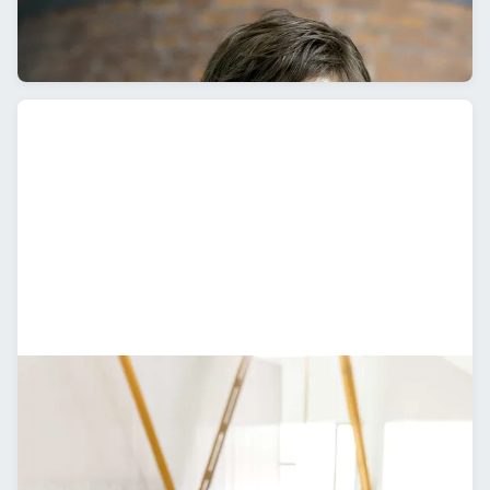
Agilität
Organisationsentwicklung
Strategen
Future Thinking
Business Modell Entwicklung
Produktstrategie
Marktvalidierung