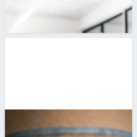
Biomedizinal
Software
System
Holz
Coaches
Change-Agenten
Coaching & Training
Storytelling