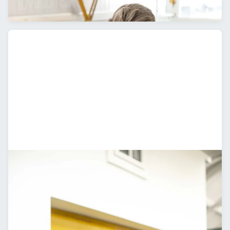
Geistiges Eigentum & Patente
Designer
Human Centered Design
Produktdesign
User Experience
User Interaction
Raumgestaltung