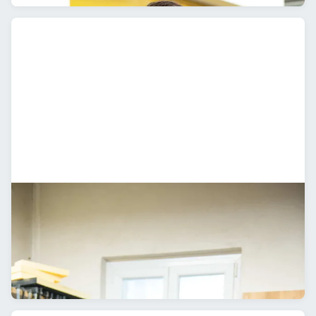
Prototyper
Quick & Dirty
Sketching & Visualisierung
CAD Modelle
3D Druck
Software & Web