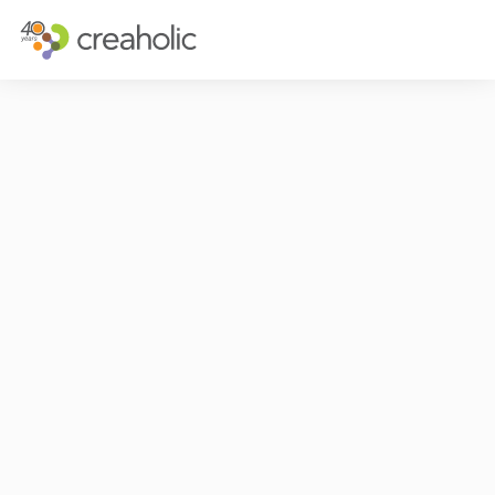
INNOVATION?
STRATÉGIQU
RELEVANCE
STRATÉGIE D
CHANGE
FUTURE THIN
FUTURE PROOFING
L’EXPÉRIENCE
CULTURE