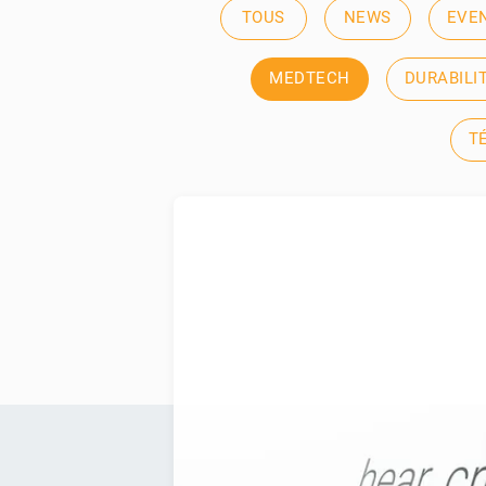
TOUS
NEWS
EVE
MEDTECH
DURABILI
T
Qu’est-ce que