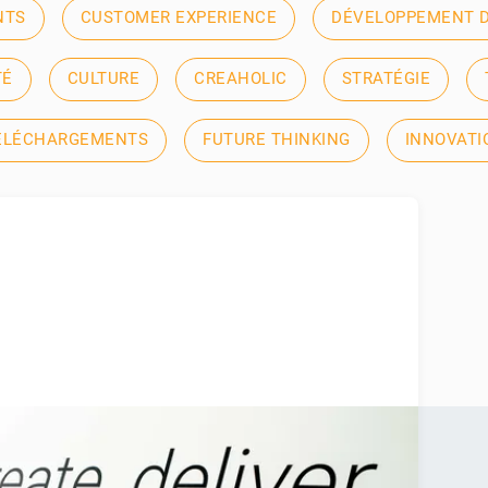
NTS
CUSTOMER EXPERIENCE
DÉVELOPPEMENT D
TÉ
CULTURE
CREAHOLIC
STRATÉGIE
ÉLÉCHARGEMENTS
FUTURE THINKING
INNOVATI
 Human Centered Design?