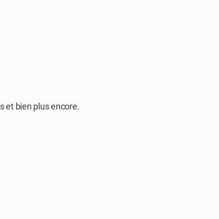
Votre adresse e-mail
és et bien plus encore.
En vous inscrivant, vous acceptez de