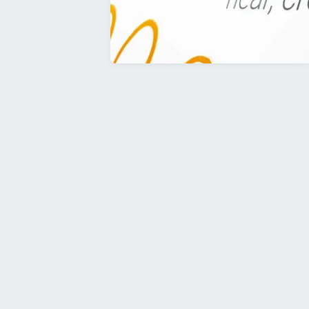
Le Human Centered Design a aidé 
mode de collaboration interne et le
de 