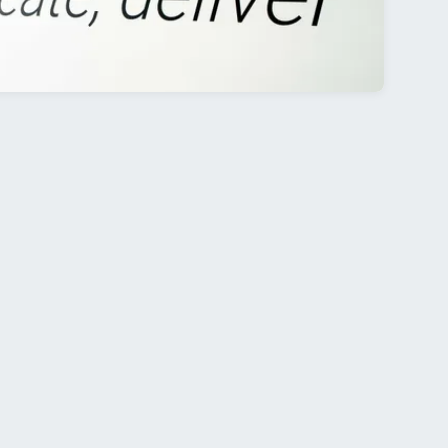
de nombreuses entreprises à transformer leur
ur façon de faire des affaires. Voici notre point
vue sur le sujet.