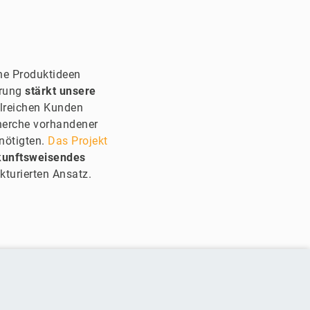
ene Produktideen
hrung
stärkt unsere
hlreichen Kunden
cherche vorhandener
nötigten.
Das Projekt
kunftsweisendes
kturierten Ansatz.