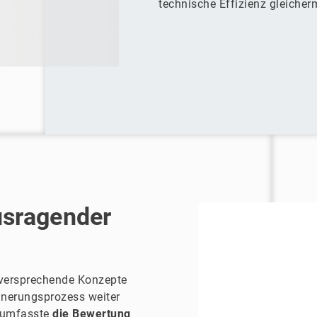
technische Effizienz gleiche
sragender
lversprechende Konzepte
einerungsprozess weiter
s umfasste
die Bewertung