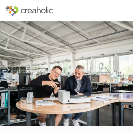
INNOVATION?
STRATEGISCH
RELEVANCE
INNOVATIONS
CHANGE
FUTURE THIN
FUTURE PROOFING
CUSTOMER E
KULTUR