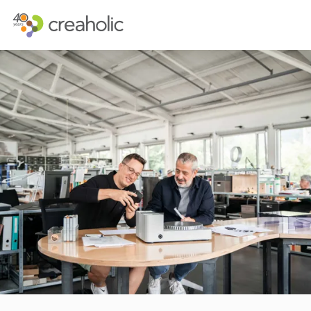
INNOVATION?
STRATEGISCH
RELEVANCE
INNOVATIONS
CHANGE
FUTURE THIN
FUTURE PROOFING
CUSTOMER E
KULTUR