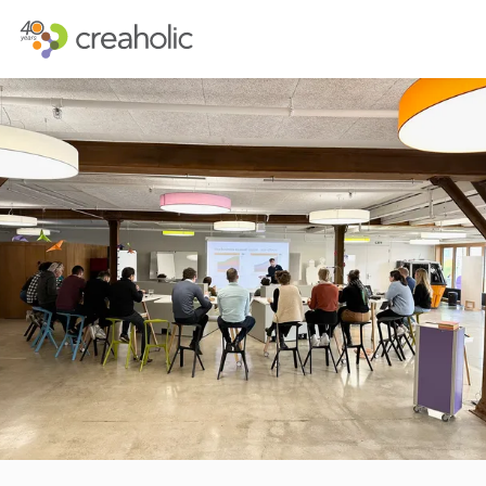
INNOVATION?
STRATEGISCH
RELEVANCE
INNOVATIONS
CHANGE
FUTURE THIN
FUTURE PROOFING
CUSTOMER E
KULTUR