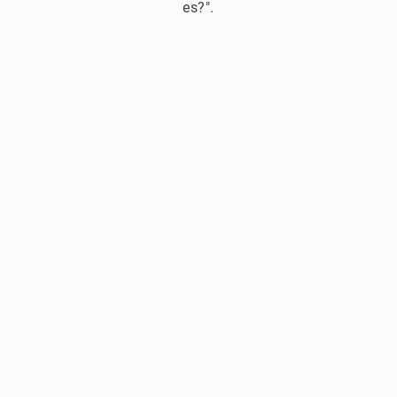
es?".