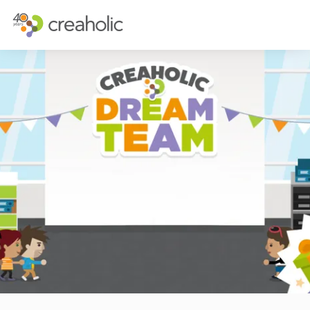
INNOVATION?
STRATÉGIQU
RELEVANCE
STRATÉGIE D
CHANGE
FUTURE THIN
FUTURE PROOFING
L’EXPÉRIENCE
CULTURE