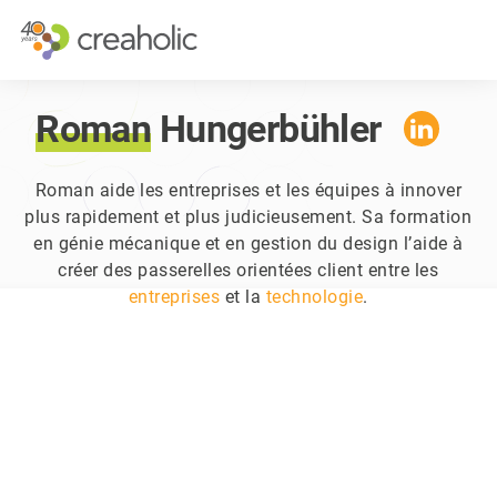
INNOVATION?
STRATÉGIQU
RELEVANCE
STRATÉGIE D
Roman
Hungerbühler
CHANGE
FUTURE THIN
FUTURE PROOFING
L’EXPÉRIENCE
Roman aide les entreprises et les équipes à innover
plus rapidement et plus judicieusement. Sa formation
CULTURE
en génie mécanique et en gestion du design l’aide à
créer des passerelles orientées client entre les
entreprises
et la
technologie
.