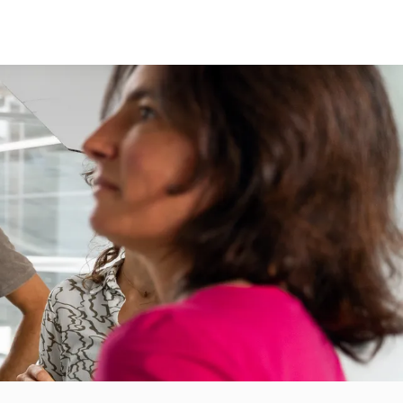
T
THEMEN
ÜBER UNS
UNS KONTAKTIEREN
NACHHALTIGKEIT
SPIN-OFFS
MEDTECH
BLOG
DIGITAL
TEAM
SKILLS
FAQ
JOBS
HOMEBASE