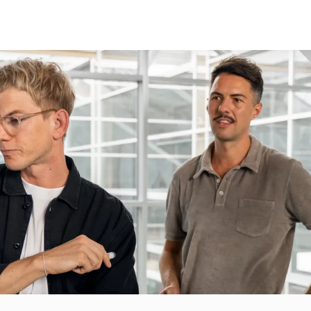
CH
KREATIV
TRANSFORMATIV
UNSERE ARBEI
NSSTRATEGIE
PRODUKTENTWICKLUNG
INNOVATIONSTRAINING
INKING
SERVICE DESIGN
KULTUR CHECKPOINT
EXPERIENCE
NEUE TECHNOLOGIEN
FEEDBACK
UNSERE RÄUME