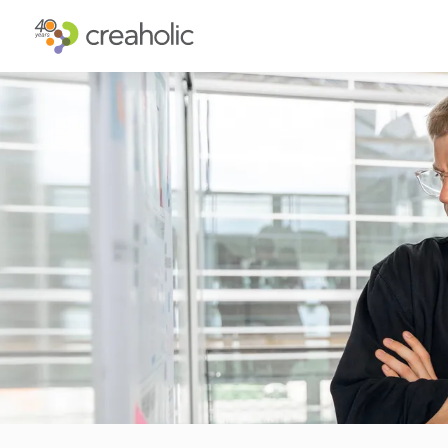
INNOVATION?
STRATEGIS
RELEVANCE
INNOVATIO
CHANGE
FUTURE TH
FUTURE PROOFING
CUSTOMER 
KULTUR