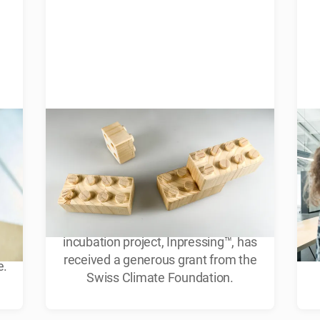
g
Inpressing™ grows stronger
I
with Swiss Climate
Foundation support
er.
We are excited to announce that our
r
incubation project, Inpressing™, has
te
received a generous grant from the
e.
Swiss Climate Foundation.