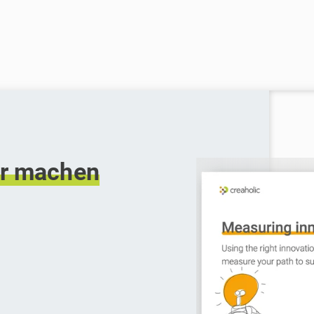
r
machen