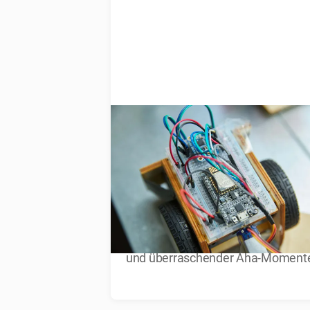
Was wir über Prototypin
wissen... bis jetzt
Prototyping ist ein Innovationstreib
Hier sind die Erkenntnisse aus übe
40 Jahren voller Tests, Experimen
und überraschender Aha-Moment