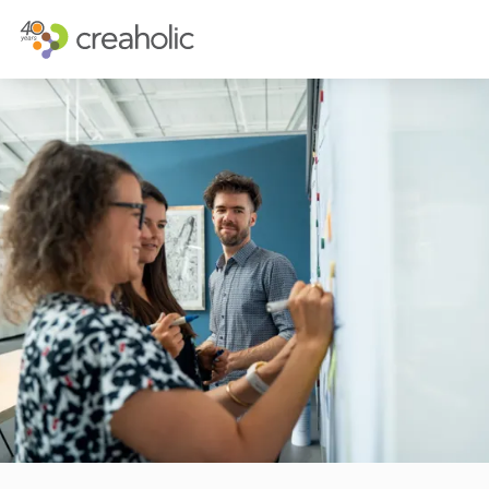
INNOVATION?
STRATEGISCH
RELEVANCE
INNOVATIONS
CHANGE
FUTURE THIN
FUTURE PROOFING
CUSTOMER E
KULTUR